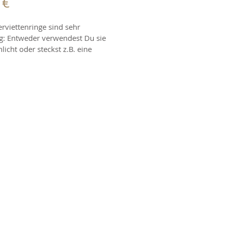
Preis
 €
erviettenringe sind sehr 
tig: Entweder verwendest Du sie 
licht oder steckst z.B. eine 
Blume, einen Eukalyptuszeig 
nliches rein.
Anrufen