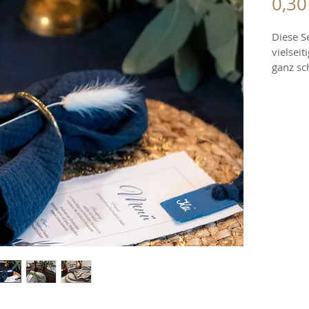
0,30
Diese S
vielsei
ganz sch
kleine 
oder äh