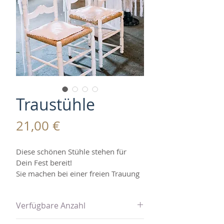
Traustühle
Preis
21,00 €
Diese schönen Stühle stehen für 
Dein Fest bereit!
Sie machen bei einer freien Trauung 
eine gute Figur oder heben den 
Tisch, an dem das Brautpaar sitzt, 
Verfügbare Anzahl
optisch hervor.
Du kannst die einzelne Stühle leihen 